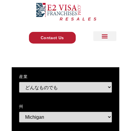
RESALES
Contact Us
About Us
よくあるご質問
お問い合わせ
+ 1 888 278 7775
Main Site
産業
州