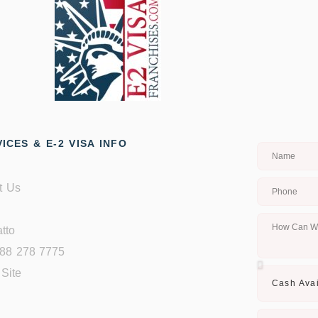
ICES & E-2 VISA INFO
t Us
tto
888 278 7775
Site