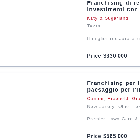
Franchising di re
investimenti con
Katy & Sugarland
Texas
Il miglior restauro e 
Price $330,000
Franchising per l
paesaggio per l'
Canton
,
Freehold
,
Gr
New Jersey
,
Ohio
,
Te
Premier Lawn Care & 
Price $565,000