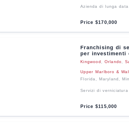
Azienda di lunga data
Price $170,000
Franchising di se
per investimenti
Kingwood
,
Orlando
,
S
Upper Marlboro & Wal
Florida
,
Maryland
,
Mi
Servizi di verniciatura
Price $115,000