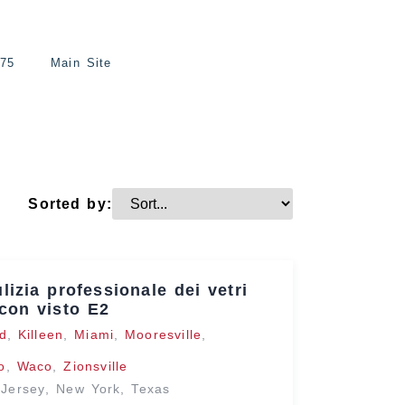
775
Main Site
Sorted by:
lizia professionale dei vetri
 con visto E2
d
,
Killeen
,
Miami
,
Mooresville
,
o
,
Waco
,
Zionsville
Jersey
,
New York
,
Texas