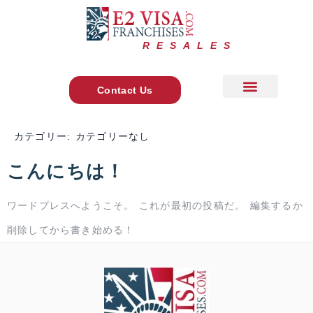
RESALES
Contact Us
About Us
よくあるご質問
お問い合わせ
+ 1 888 278 7775
Main Site
カテゴリー:
カテゴリーなし
こんにちは！
ワードプレスへようこそ。 これが最初の投稿だ。 編集するか
削除してから書き始める！