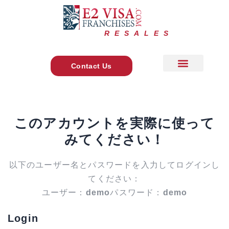
RESALES
Contact Us
About Us
よくあるご質問
お問い合わせ
+ 1 888 278 7775
Main Site
このアカウントを実際に使って
みてください！
以下のユーザー名とパスワードを入力してログインし
てください：
ユーザー：
demo
パスワード：
demo
Login