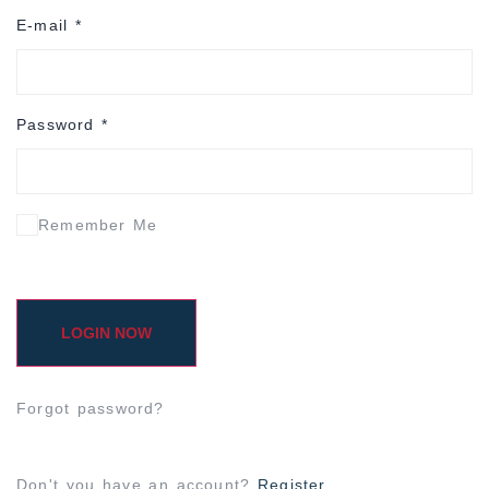
E-mail
*
Password
*
Remember Me
LOGIN NOW
Forgot password?
Don't you have an account?
Register