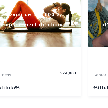
Revenu de 548 000 $,
emplacement de choix
d
Wisconsin
$74,900
itness
Senior
título%
%títu