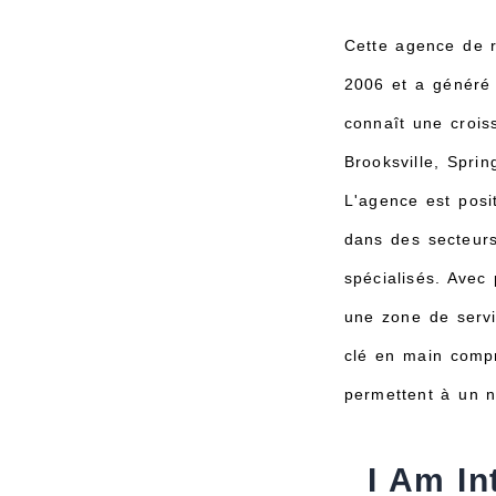
Cette agence de r
2006 et a généré 
connaît une crois
Brooksville, Spri
L'agence est posi
dans des secteurs 
spécialisés. Avec
une zone de servi
clé en main compr
permettent à un n
I Am In