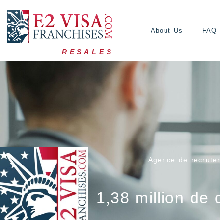
About Us
FAQ
RESALES
Agence de recrute
1,38 million de 