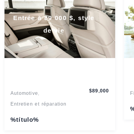
Entrée à 89 000 $, style
de vie
Washington
$89,000
Automotive
F
,
Entretien et réparation
%
%título%