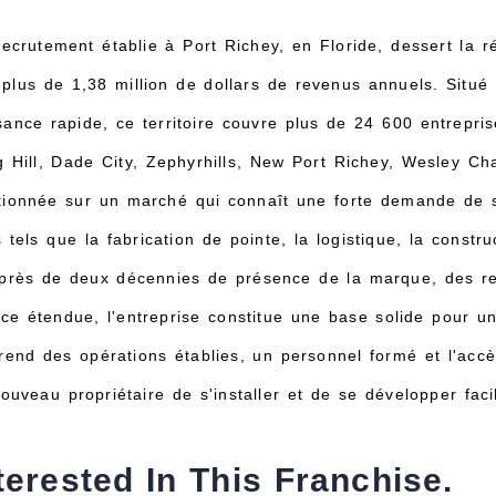
ecrutement établie à Port Richey, en Floride, dessert la
plus de 1,38 million de dollars de revenus annuels. Situé s
sance rapide, ce territoire couvre plus de 24 600 entrepr
ng Hill, Dade City, Zephyrhills, New Port Richey, Wesley Ch
tionnée sur un marché qui connaît une forte demande de 
tels que la fabrication de pointe, la logistique, la construc
 près de deux décennies de présence de la marque, des rel
ce étendue, l'entreprise constitue une base solide pour un
end des opérations établies, un personnel formé et l'acc
ouveau propriétaire de s'installer et de se développer fac
terested In This Franchise.