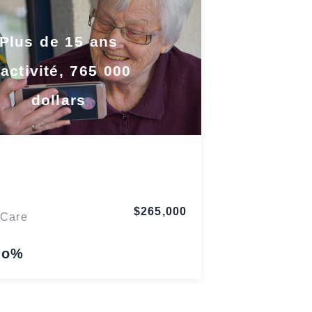
Plus de 15 ans
’activité, 765 000
dollars
Ohio
$265,000
 Care
lo%