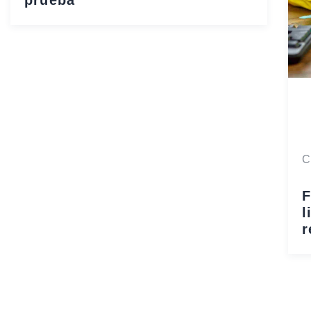
prueba
C
F
l
r