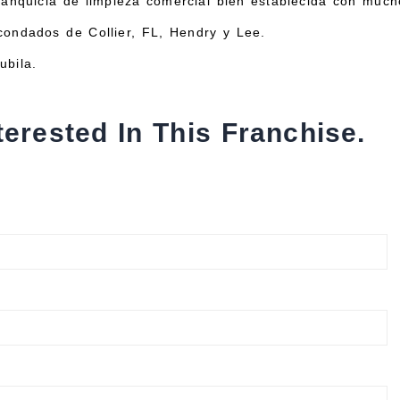
ranquicia de limpieza comercial bien establecida con much
s condados de Collier, FL, Hendry y Lee.
ubila.
terested In This Franchise.