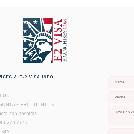
ICES & E-2 VISA INFO
t Us
GUNTAS FRECUENTES
cte con nosotros
888 278 7775
Site