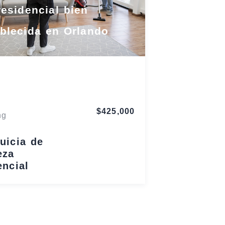
residencial bien
blecida en Orlando
Florida
$425,000
ng
uicia de
eza
encial