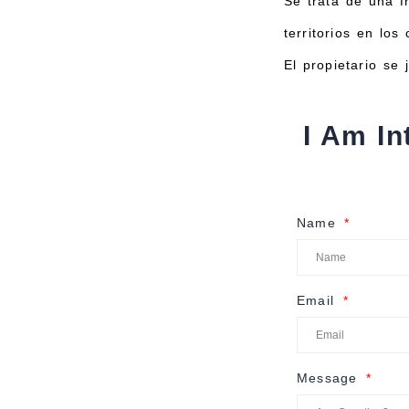
Se trata de una f
territorios en lo
El propietario se j
I Am In
Name
Email
Message