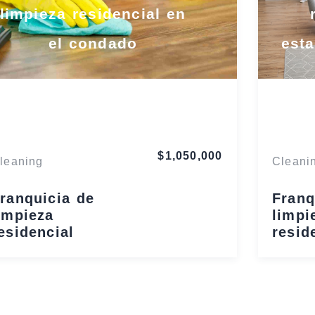
limpieza residencial en
el condado
esta
Florida
$1,050,000
leaning
Cleani
ranquicia de
Franq
impieza
limpi
esidencial
resid