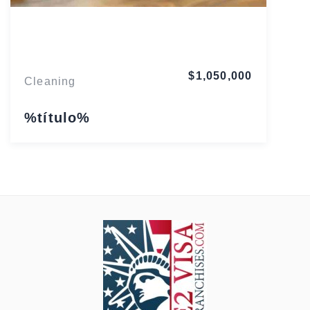
Florida
$1,050,000
Cleaning
%título%