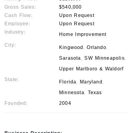
Gross Sales:
$540,000
Cash Flow:
Upon Request
Employee:
Upon Request
Industry:
Home Improvement
City:
Kingwood
Orlando
,
,
Sarasota
SW Minneapolis
,
,
Upper Marlboro & Waldorf
State:
Florida
Maryland
,
,
Minnesota
Texas
,
Founded:
2004