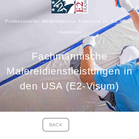
Professioneller Malereiservice Franchise für E2 Visum
Investition
Fachmännische
Malereidienstleistungen in
den USA (E2-Visum)
BACK