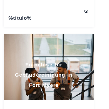
$0
%título%
Franchise für
Gebäudereinigung in
Fort Myers
Florida