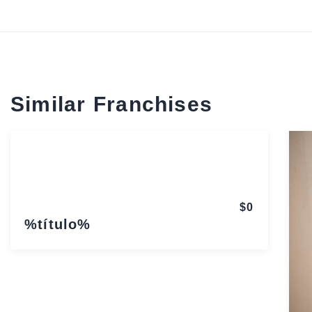
Similar Franchises
$0
%título%