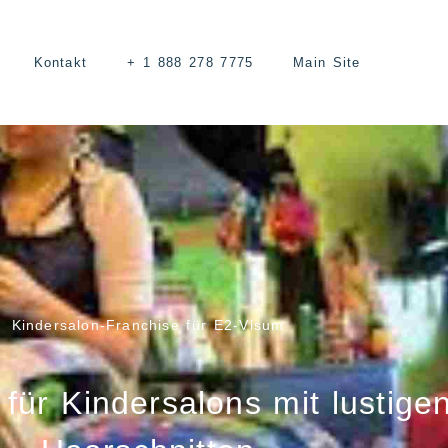
Kontakt
+ 1 888 278 7775
Main Site
Kindersalon-Franchise für E2-Visum
für Kindersalons mit lustige