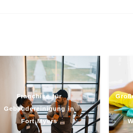
Franchise für
Groß
Gebäudereinigung in
Fort Myers
W